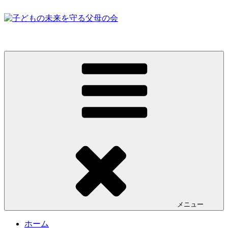
コ
ン
テ
子どもの未来を守る父母の会
ン
ツ
へ
ス
キ
ッ
プ
メニュー
ホーム