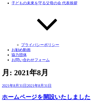
子どもの未來を守る父母の会 代表挨拶
プライバシーポリシー
お勧め動画
協力団体
お問い合わせフォーム
月:
2021年8月
投
2021年8月31日
2021年8月31日
稿
日:
ホームページを開設いたしました