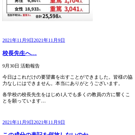
投
2021年11月9日
2021年11月9日
稿
校長先生へ…
日:
9月30日 活動報告
今日はこれだけの要望書を出すことができました。皆様の協
力なしにはできません。本当にありがとうございます
。
各学校の校長先生をはじめ1人でも多くの教員の方に響くこ
とを願っています…
投
2021年11月9日
2021年11月9日
稿
この成分の表記を何故しないのか…
日: