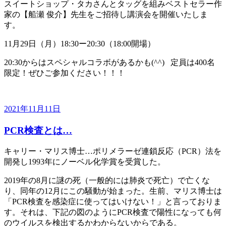
スイートショップ・タカさんとタッグを組みベストセラー作
家の【船瀬 俊介】先生をご招待し講演会を開催いたしま
す。
11月29日（月）18:30ー20:30（18:00開場）
20:30からはスペシャルコラボがあるかも
(^^) 定員は400名
限定！ぜひご参加ください！！！
投
2021年11月11日
稿
PCR検査とは…
日:
キャリー・マリス博士…ポリメラーゼ連鎖反応（PCR）法を
開発し1993年にノーベル化学賞を受賞した。
2019年の8月に謎の死（一般的には肺炎で死亡）で亡くな
り、同年の12月にこの騒動が始まった。生前、マリス博士は
「PCR検査を感染症に使ってはいけない！」と言っておりま
す。それは、下記の図のようにPCR検査で陽性になっても何
のウイルスを検出するかわからないからである。