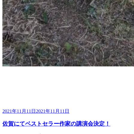
投
2021年11月11日
2021年11月11日
稿
佐賀にてベストセラー作家の講演会決定！
日: