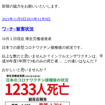
皆様の協力をお願いいたいします。
投
2021年11月9日
2021年11月9日
稿
ワ○チ○被害状況
日:
10月１日現在 厚生労働省発表
日本での新型コロナワクチン接種後の状況です。
以上な数だと思いませんか？インフルエンザワクチンは、平
成30年度1年間で3名のみの死亡者… この違いはなんだ？
おかしいと思いませんか？