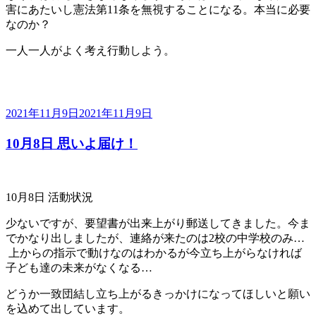
害にあたいし憲法第11条を無視することになる。本当に必要
なのか？
一人一人がよく考え行動しよう。
投
2021年11月9日
2021年11月9日
稿
10月8日 思いよ届け！
日:
10月8日 活動状況
少ないですが、要望書が出来上がり郵送してきました。今ま
でかなり出しましたが、連絡が来たのは2校の中学校のみ…
上からの指示で動けなのはわかるが今立ち上がらなければ
子ども達の未来がなくなる…
どうか一致団結し立ち上がるきっかけになってほしいと願い
を込めて出しています。