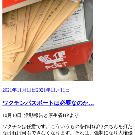
投
2021年11月11日
2021年11月11日
稿
ワクチンパスポートは必要なのか…
日:
10月10日 活動報告と厚生省HPより
ワクチンは任意です。こういうものを作ればワクちんを打た
なければ何もできなくなります。それは、強制になり人権侵