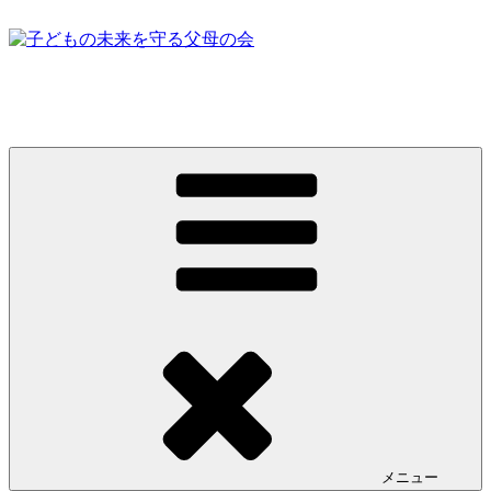
コ
ン
テ
ン
子どもの未来を守る父母の会
ツ
へ
ス
キ
ッ
プ
メニュー