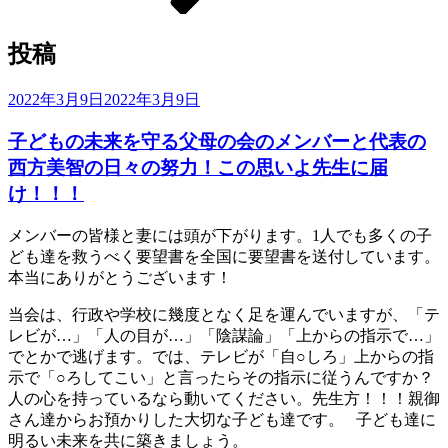
ー
ル
投稿
投
2022年3月9日
2022年3月9日
稿
子どもの未来を守る父母の会のメンバーと代表の
日:
西方美智の日々の努力！この思いよ先生に届
け！！！
メンバーの皆様と妻には頭が下がります。1人でも多くの子
ども達を救うべく要望書を全国に要望書を送付しています。
本当にありがとうございます！
当会は、行政や学校に幾度となく足を運んでいますが、「テ
レビが…」「人の目が…」「陰謀論」「上からの指示で…」
でとかで逃げます。では、テレビが「自○しろ」上からの指
示で「○ろしてこい」と言ったらその指示に従うんですか？
人の心を持っているなら動いてください。先生方！！！親御
さん達からお預かりした大切な子ども達です。 子ども達に
明るい未来を共に築きましょう。