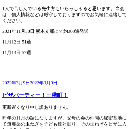
1人で苦しんでいる先生方もいらっしゃると思います。当会
は、個人情報などは厳守しておりますのでお気軽に連絡して
ください。
2021年11月30日 熊本支部にて約300通発送
11月12日 51通
11月13日 57通
投
2022年3月9日
2022年3月9日
稿
ピザパーティー！三潴町！
日:
更新遅くなり申し訳ありません。
昨年の11月の話になりますが、父母の会の仲間の秘密基地に
て無農薬の玉ねぎを子ども達と掘り、その玉ねぎをピザに入