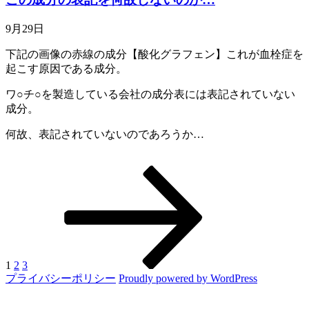
9月29日
下記の画像の赤線の成分【酸化グラフェン】これが血栓症を
起こす原因である成分。
ワ○チ○を製造している会社の成分表には表記されていない
成分。
何故、表記されていないのであろうか…
固
固
固
次
投
定
定
定
の
稿
ペ
ペ
ペ
ペ
ー
ー
ー
ー
の
ジ
ジ
ジ
ジ
ペ
ー
1
2
3
プライバシーポリシー
Proudly powered by WordPress
ジ
送