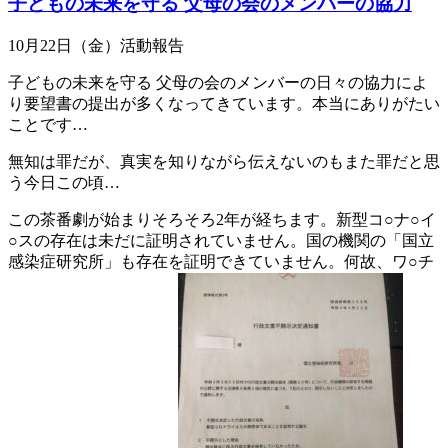
子どもの未来を守る 父母の会のメンバーの協力
日:
10月22日（金）活動報告
子どもの未来を守る 父母の会のメンバーの日々の協力によ
り要望書の提出が多くなってきています。本当にありがたい
ことです…
無知は罪だが、真実を知りながら伝えないのもまた罪だと思
う今日この頃…
この茶番劇が始まりそろそろ2年が経ちます。新型コ○ナ○イ
○スの存在は未だに証明されていません。国の機関の「国立
感染症研究所」も存在を証明できていません。何故、ワ○チ